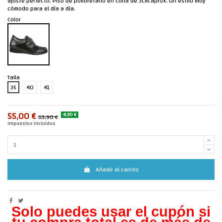
ajuste perfecto. Piso de poliuretano en cuña de 3cm.aprox. Un estilo muy
cómodo para el día a día.
Color
Talla
35
40
41
55,00 €
-8,90 €
63,90 €
Impuestos incluidos
Añadir al carrito
Solo puedes usar el cupón si