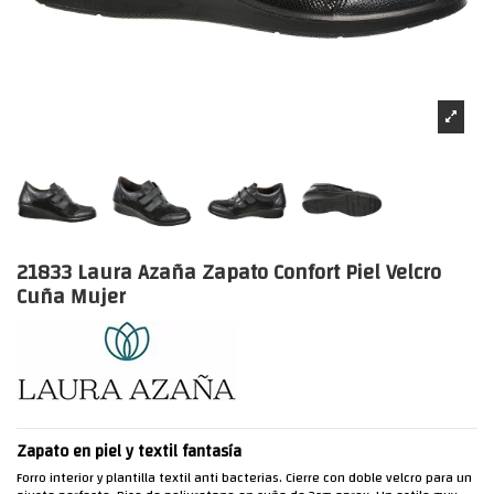
21833 Laura Azaña Zapato Confort Piel Velcro
Cuña Mujer
Zapato en piel y textil fantasía
Forro interior y plantilla textil anti bacterias. Cierre con doble velcro para un