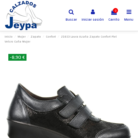
0
Buscar
Iniciar sesión
Carrito
Menu
Inicio
Mujer
Zapato
Confort
21833 Laura Azaña Zapato Confort Piel
Velcro Cuña Mujer
-8,90 €