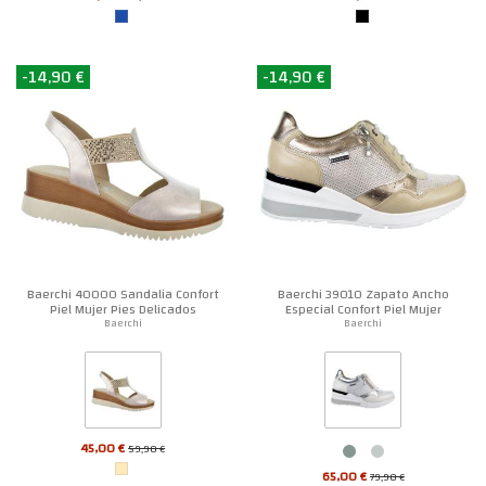
-14,90 €
-14,90 €
Baerchi 40000 Sandalia Confort
Baerchi 39010 Zapato Ancho
Piel Mujer Pies Delicados
Especial Confort Piel Mujer
Baerchi
Baerchi
45,00 €
59,90 €
65,00 €
79,90 €