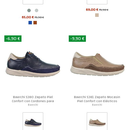
69,00 €
75,90 €
65,00 €
75,90 €
-6,90 €
-9,90 €
Baerchi 5380 Zapato Piel
Baerchi 5381 Zapato Mocasin
Confort con Cordones para
Piel Confort con Elásticos
Hombre
Hombre
Baerchi
Baerchi