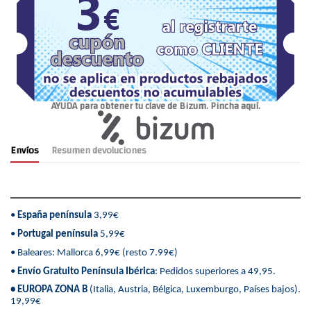
AYUDA para obtener tu clave de Bizum. Pincha aquí.
Envíos
Resumen devoluciones
•
España península
3,99€
•
Portugal península
5,99€
• Baleares: Mallorca 6,99€ (resto 7.99€)
•
Envío Gratuito Península Ibérica
: Pedidos superiores a 49,95.
• EUROPA ZONA B
(Italia, Austria, Bélgica, Luxemburgo, Países bajos).
19,99€