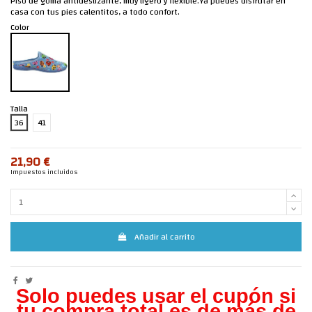
Piso de goma antideslizante, muy ligero y flexible.Ya puedes disfrutar en
casa con tus pies calentitos, a todo confort.
Color
Talla
36
41
21,90 €
Impuestos incluidos
Añadir al carrito
Solo puedes usar el cupón si
tu compra total es de más de