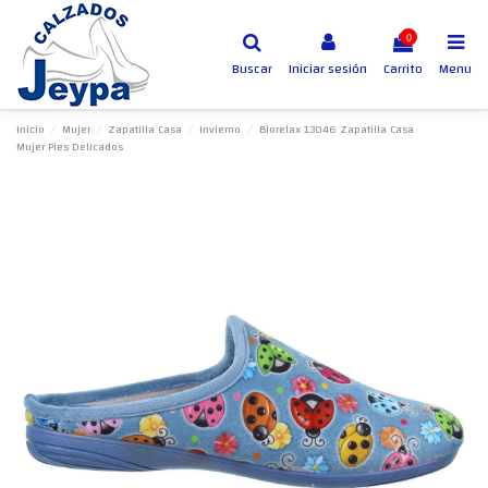
0
Buscar
Iniciar sesión
Carrito
Menu
Inicio
Mujer
Zapatilla Casa
Invierno
Biorelax 13046 Zapatilla Casa
Mujer Pies Delicados