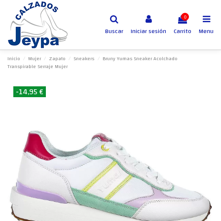
0
Buscar
Iniciar sesión
Carrito
Menu
Inicio
Mujer
Zapato
Sneakers
Bruny Yumas Sneaker Acolchado
Transpirable Serraje Mujer
-14,95 €