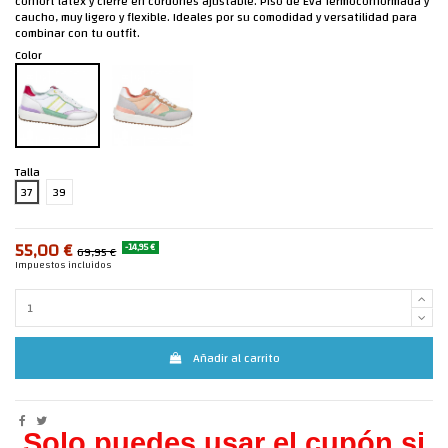
confort látex y cierre en cordones ajustable. Piso de Eva Termoconformada y
caucho, muy ligero y flexible. Ideales por su comodidad y versatilidad para
combinar con tu outfit.
Color
Talla
37
39
55,00 €
-14,95 €
69,95 €
Impuestos incluidos
Añadir al carrito
Solo puedes usar el cupón si