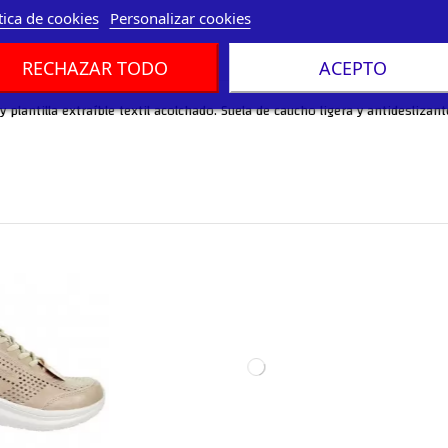
tica de cookies
Personalizar cookies
RECHAZAR TODO
ACEPTO
 plantilla extraíble textil acolchado. Suela de caucho ligera y antidesliza