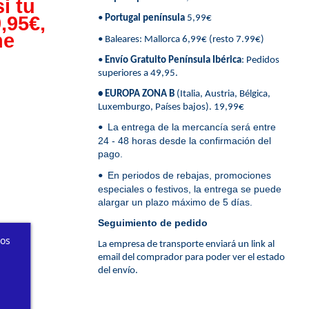
i tu
,95€,
•
Portugal península
5,99€
ne
• Baleares: Mallorca 6,99€ (resto 7.99€)
•
Envío Gratuito Península Ibérica
: Pedidos
superiores a 49,95.
• EUROPA ZONA B
(Italia, Austria, Bélgica,
Luxemburgo, Países bajos). 19,99€
La entrega de la mercancía será entre
•
24 - 48 horas desde la confirmación del
pago.
En periodos de rebajas, promociones
•
especiales o festivos, la entrega se puede
alargar un plazo máximo de 5 días.
Seguimiento de pedido
ros
La empresa de transporte enviará un link al
email del comprador para poder ver el estado
del envío.