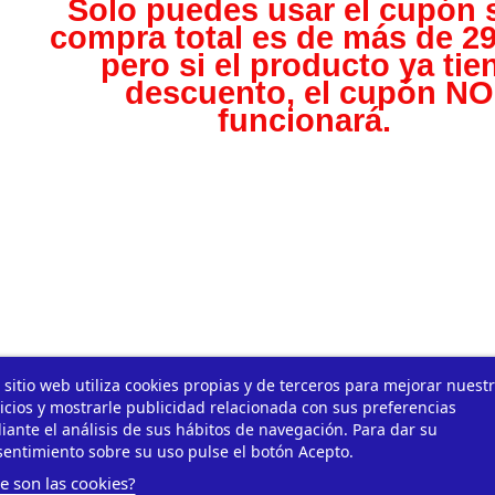
Solo puedes usar el cupón s
compra total es de más de 29
pero s
i el producto ya tie
descuento, el cupón NO
funcionará.
 sitio web utiliza cookies propias y de terceros para mejorar nuest
icios y mostrarle publicidad relacionada con sus preferencias
ante el análisis de sus hábitos de navegación. Para dar su
entimiento sobre su uso pulse el botón Acepto.
e son las cookies?