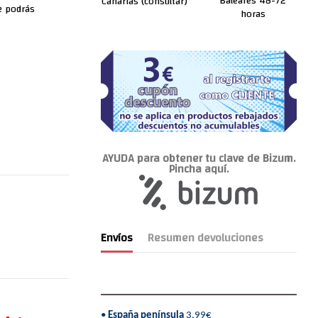
Baleares 48-72
Canarias (consultar)
ue podrás
horas
AYUDA para obtener tu clave de Bizum.
Pincha aquí.
Envíos
Resumen devoluciones
•
España península
3,99€