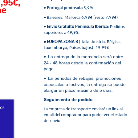
,95€,
ne
•
Portugal península
5,99€
• Baleares: Mallorca 6,99€ (resto 7.99€)
•
Envío Gratuito Península Ibérica
: Pedidos
superiores a 49,95.
• EUROPA ZONA B
(Italia, Austria, Bélgica,
Luxemburgo, Países bajos). 19,99€
La entrega de la mercancía será entre
•
24 - 48 horas desde la confirmación del
pago.
En periodos de rebajas, promociones
•
especiales o festivos, la entrega se puede
alargar un plazo máximo de 5 días.
Seguimiento de pedido
ros
La empresa de transporte enviará un link al
email del comprador para poder ver el estado
del envío.