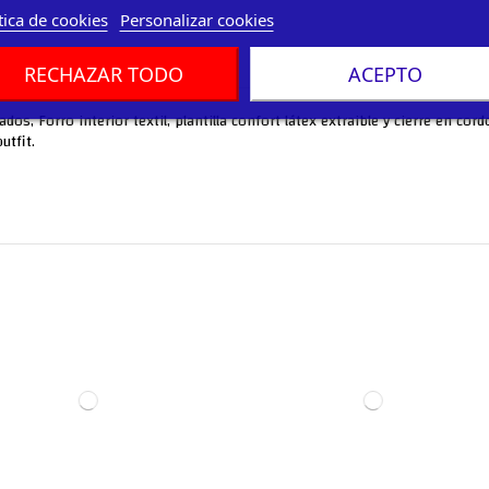
tica de cookies
Personalizar cookies
RECHAZAR TODO
ACEPTO
ados, Forro interior textil, plantilla confort látex extraible y cierre en 
utfit.