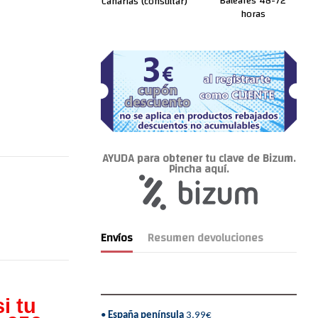
Baleares 48-72
Canarias (consultar)
horas
AYUDA para obtener tu clave de Bizum.
Pincha aquí.
Envíos
Resumen devoluciones
i tu
•
España península
3,99€