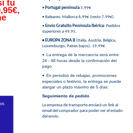
i tu
,95€,
•
Portugal península
5,99€
ne
• Baleares: Mallorca 6,99€ (resto 7.99€)
•
Envío Gratuito Península Ibérica
: Pedidos
superiores a 49,95.
• EUROPA ZONA B
(Italia, Austria, Bélgica,
Luxemburgo, Países bajos). 19,99€
La entrega de la mercancía será entre
•
24 - 48 horas desde la confirmación del
pago.
En periodos de rebajas, promociones
•
especiales o festivos, la entrega se puede
alargar un plazo máximo de 5 días.
Seguimiento de pedido
ros
La empresa de transporte enviará un link al
email del comprador para poder ver el estado
del envío.