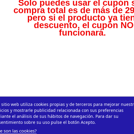
Solo puedes usar el cupón s
compra total es de más de 29
pero s
i el producto ya tie
descuento, el cupón NO
funcionará.
 sitio web utiliza cookies propias y de terceros para mejorar nuest
icios y mostrarle publicidad relacionada con sus preferencias
ante el análisis de sus hábitos de navegación. Para dar su
entimiento sobre su uso pulse el botón Acepto.
e son las cookies?