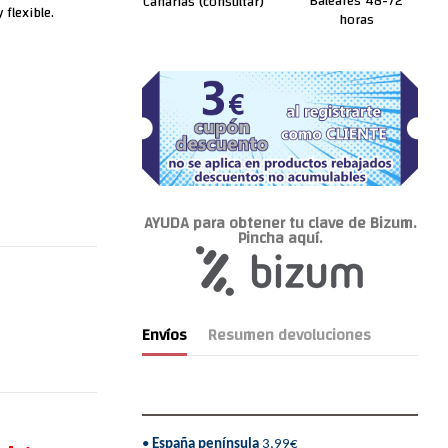
Baleares 48-72
Canarias (consultar)
flexible.
horas
AYUDA para obtener tu clave de Bizum.
Pincha aquí.
Envíos
Resumen devoluciones
•
España península
3,99€