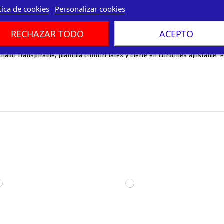
tica de cookies
Personalizar cookies
RECHAZAR TODO
ACEPTO
chado transpirable, plantilla confort látex y cierre en cordones ajustable