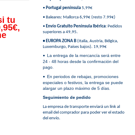
•
Portugal península
5,99€
• Baleares: Mallorca 6,99€ (resto 7.99€)
i tu
,95€,
•
Envío Gratuito Península Ibérica
: Pedidos
superiores a 49,95.
ne
• EUROPA ZONA B
(Italia, Austria, Bélgica,
Luxemburgo, Países bajos). 19,99€
La entrega de la mercancía será entre
•
24 - 48 horas desde la confirmación del
pago.
En periodos de rebajas, promociones
•
especiales o festivos, la entrega se puede
alargar un plazo máximo de 5 días.
Seguimiento de pedido
La empresa de transporte enviará un link al
email del comprador para poder ver el estado
del envío.