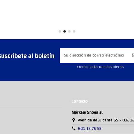
Suscríbete al boletín
Y reciba todas nuestras ofertas
Contacto
Markaje Shoes sl.
Avenida de Alicante 65 - 0320
601 13 75 55