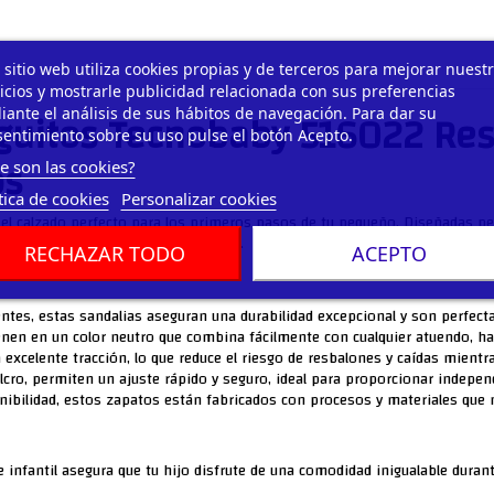
 sitio web utiliza cookies propias y de terceros para mejorar nuest
icios y mostrarle publicidad relacionada con sus preferencias
nguitos Tecnobaby 516022 Re
ante el análisis de sus hábitos de navegación. Para dar su
entimiento sobre su uso pulse el botón Acepto.
os
e son las cookies?
tica de cookies
Personalizar cookies
, el calzado perfecto para los primeros pasos de tu pequeño. Diseñadas pe
pre el máximo cuidado para sus pies.
RECHAZAR TODO
ACEPTO
ntes, estas sandalias aseguran una durabilidad excepcional y son perfectas
enen en un color neutro que combina fácilmente con cualquier atuendo, hac
excelente tracción, lo que reduce el riesgo de resbalones y caídas mientr
lcro, permiten un ajuste rápido y seguro, ideal para proporcionar indepen
bilidad, estos zapatos están fabricados con procesos y materiales que 
 infantil asegura que tu hijo disfrute de una comodidad inigualable durant