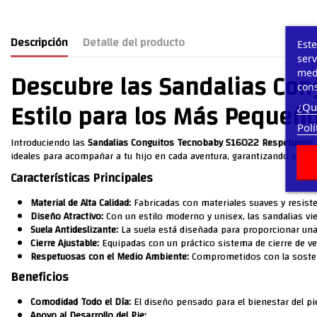
Descripción
Detalle del producto
Este
serv
Descubre las Sandalias Co
medi
cons
Estilo para los Más Pequeñ
¿Qu
Polí
Introduciendo las
Sandalias Conguitos Tecnobaby 516022 Respetuoso
ideales para acompañar a tu hijo en cada aventura, garantizando siem
Características Principales
Material de Alta Calidad:
Fabricadas con materiales suaves y resiste
Diseño Atractivo:
Con un estilo moderno y unisex, las sandalias vi
Suela Antideslizante:
La suela está diseñada para proporcionar una 
Cierre Ajustable:
Equipadas con un práctico sistema de cierre de ve
Respetuosas con el Medio Ambiente:
Comprometidos con la sosteni
Beneficios
Comodidad Todo el Día:
El diseño pensado para el bienestar del pie
Apoyo al Desarrollo del Pie: