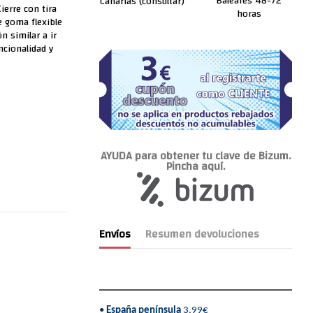
Baleares 48-72
Canarias (consultar)
Cierre con tira
horas
de goma flexible
n similar a ir
ncionalidad y
AYUDA para obtener tu clave de Bizum.
Pincha aquí.
Envíos
Resumen devoluciones
•
España península
3,99€