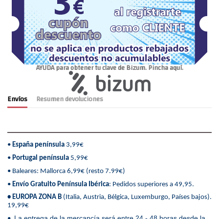
AYUDA para obtener tu clave de Bizum. Pincha aquí.
Envíos
Resumen devoluciones
•
España península
3,99€
•
Portugal península
5,99€
• Baleares: Mallorca 6,99€ (resto 7.99€)
•
Envío Gratuito Península Ibérica
: Pedidos superiores a 49,95.
• EUROPA ZONA B
(Italia, Austria, Bélgica, Luxemburgo, Países bajos).
19,99€
La entrega de la mercancía será entre 24 - 48 horas desde la
•