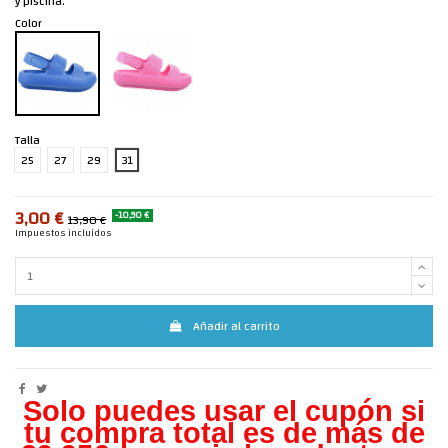
y piscina.
Color
Talla
25
27
29
31
3,00 €
-10,90 €
13,90 €
Impuestos incluidos
Añadir al carrito
Solo puedes usar el cupón si
tu compra total es de más de