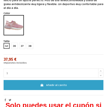
velcro para un ajuste perfecto. Piso de Eva Termoconformada y suela de
goma antideslizante muy ligera y flexible. Un deportivo muy confortable para
el día a día.
Color
Talla
32
36
37
38
37,95 €
Impuestos incluidos
Añadir al carrito
Solo puedes usar el cupón si