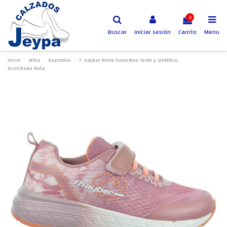
0
Buscar
Iniciar sesión
Carrito
Menu
Inicio
Niña
Deportivo
J´hayber Rinta Deportivo Textil y Sintético
Acolchado Niña