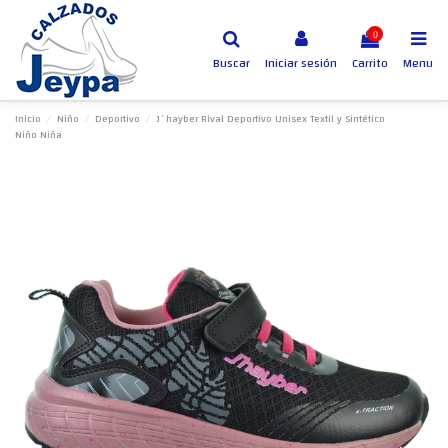
0
Buscar
Iniciar sesión
Carrito
Menu
Inicio
Niño
Deportivo
J´hayber Rival Deportivo Unisex Textil y Sintético
Niño Niña