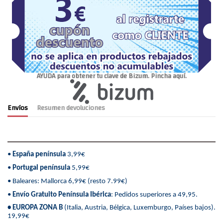
AYUDA para obtener tu clave de Bizum. Pincha aquí.
Envíos
Resumen devoluciones
•
España península
3,99€
•
Portugal península
5,99€
• Baleares: Mallorca 6,99€ (resto 7.99€)
•
Envío Gratuito Península Ibérica
: Pedidos superiores a 49,95.
• EUROPA ZONA B
(Italia, Austria, Bélgica, Luxemburgo, Países bajos).
19,99€