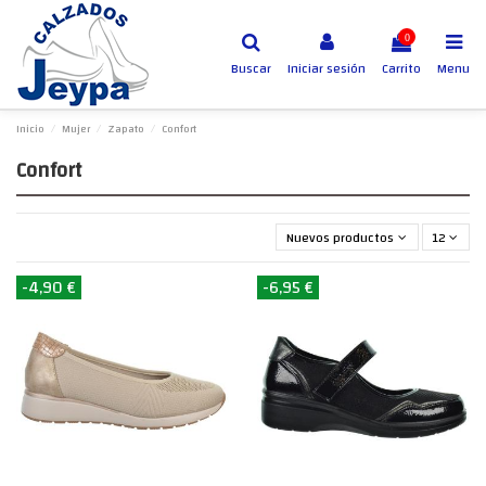
0
Buscar
Iniciar sesión
Carrito
Menu
Inicio
Mujer
Zapato
Confort
Confort
Nuevos productos primero
12
-4,90 €
-6,95 €