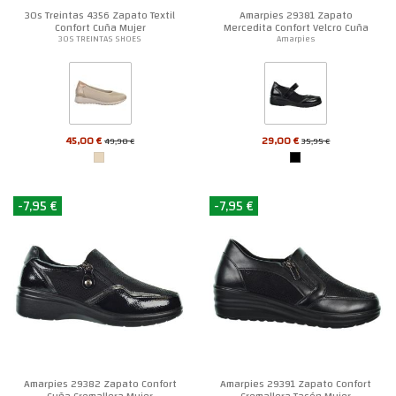
30s Treintas 4356 Zapato Textil
Amarpies 29381 Zapato
Confort Cuña Mujer
Mercedita Confort Velcro Cuña
Mujer
30S TREINTAS SHOES
Amarpies
45,00 €
29,00 €
49,90 €
35,95 €
-7,95 €
-7,95 €
Amarpies 29382 Zapato Confort
Amarpies 29391 Zapato Confort
Cuña Cremallera Mujer
Cremallera Tacón Mujer