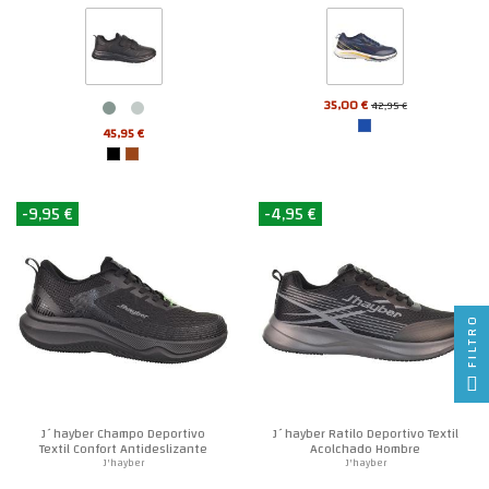
35,00 €
42,95 €
45,95 €
-9,95 €
-4,95 €
FILTRO
J´hayber Champo Deportivo
J´hayber Ratilo Deportivo Textil
Textil Confort Antideslizante
Acolchado Hombre
Hombre
J'hayber
J'hayber