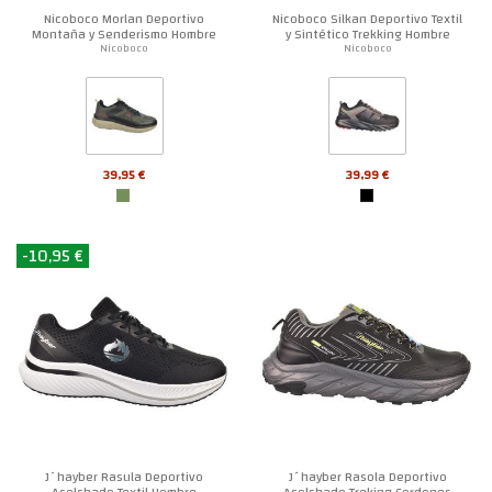
Nicoboco Morlan Deportivo
Nicoboco Silkan Deportivo Textil
Montaña y Senderismo Hombre
y Sintético Trekking Hombre
Nicoboco
Nicoboco
39,95 €
39,99 €
-10,95 €
J´hayber Rasula Deportivo
J´hayber Rasola Deportivo
Acolchado Textil Hombre
Acolchado Treking Cordones