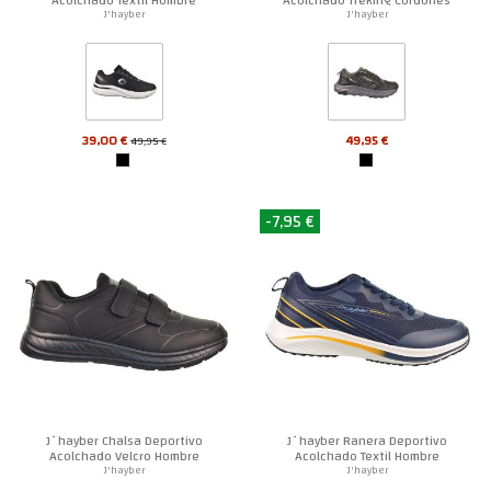
Hombre
J'hayber
J'hayber
39,00 €
49,95 €
49,95 €
-7,95 €
J´hayber Chalsa Deportivo
J´hayber Ranera Deportivo
Acolchado Velcro Hombre
Acolchado Textil Hombre
J'hayber
J'hayber