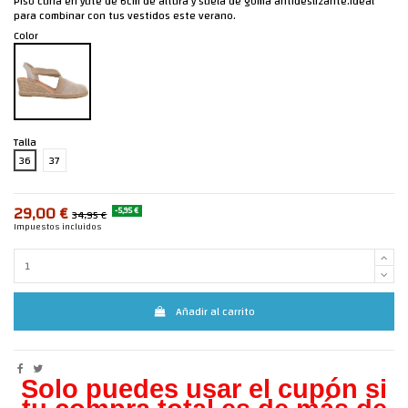
Piso cuña en yute de 6cm de altura y suela de goma antideslizante.Ideal
para combinar con tus vestidos este verano.
Color
Talla
36
37
29,00 €
-5,95 €
34,95 €
Impuestos incluidos
Añadir al carrito
Solo puedes usar el cupón si