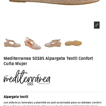
Mediterranea 50185 Alpargata Textil Confort
Cuña Mujer
Alpargata textil
con elásticos laterales y plantilla en piel acolchada para un máximo confort.