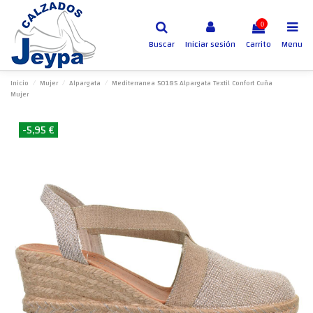
0
Buscar
Iniciar sesión
Carrito
Menu
Inicio
Mujer
Alpargata
Mediterranea 50185 Alpargata Textil Confort Cuña
Mujer
-5,95 €