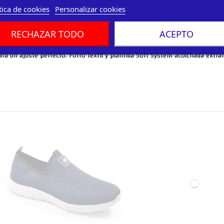
tica de cookies
Personalizar cookies
RECHAZAR TODO
ACEPTO
ara un ajuste perfecto. Forro textil y plantilla Soft System acolchada extr