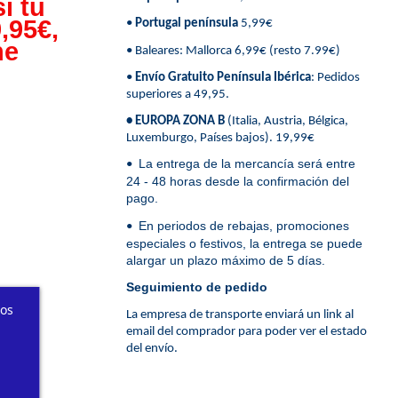
i tu
,95€,
•
Portugal península
5,99€
ne
• Baleares: Mallorca 6,99€ (resto 7.99€)
•
Envío Gratuito Península Ibérica
: Pedidos
superiores a 49,95.
• EUROPA ZONA B
(Italia, Austria, Bélgica,
Luxemburgo, Países bajos). 19,99€
La entrega de la mercancía será entre
•
24 - 48 horas desde la confirmación del
pago.
En periodos de rebajas, promociones
•
especiales o festivos, la entrega se puede
alargar un plazo máximo de 5 días.
Seguimiento de pedido
ros
La empresa de transporte enviará un link al
email del comprador para poder ver el estado
del envío.