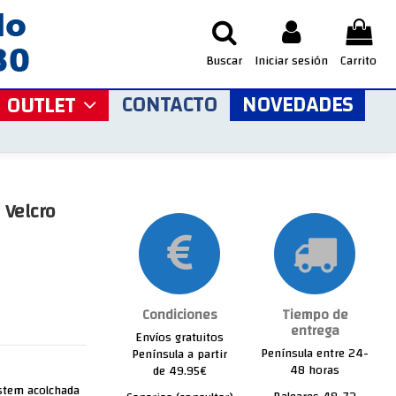
Buscar
Iniciar sesión
Carrito
CONTACTO
NOVEDADES
OUTLET
 Velcro
Condiciones
Tiempo de
entrega
Envíos gratuitos
Península entre 24-
Península a partir
48 horas
de 49.95€
System acolchada