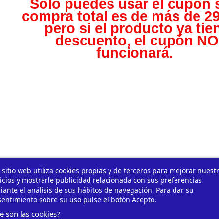
Solo puedes usar el cupón s
compra total es de más de 29
pero s
i el producto ya tie
descuento, el cupón NO
funcionará.
 sitio web utiliza cookies propias y de terceros para mejorar nuest
icios y mostrarle publicidad relacionada con sus preferencias
ante el análisis de sus hábitos de navegación. Para dar su
entimiento sobre su uso pulse el botón Acepto.
e son las cookies?