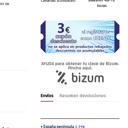
Baleares 48-72
Canarias (consultar)
por su
horas
AYUDA para obtener tu clave de Bizum.
Pincha aquí.
Envíos
Resumen devoluciones
•
España península
3,99€