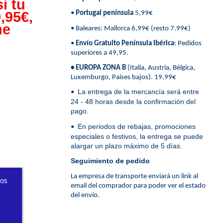
i tu
,95€,
•
Portugal península
5,99€
ne
• Baleares: Mallorca 6,99€ (resto 7.99€)
•
Envío Gratuito Península Ibérica
: Pedidos
superiores a 49,95.
• EUROPA ZONA B
(Italia, Austria, Bélgica,
Luxemburgo, Países bajos). 19,99€
La entrega de la mercancía será entre
•
24 - 48 horas desde la confirmación del
pago.
En periodos de rebajas, promociones
•
especiales o festivos, la entrega se puede
alargar un plazo máximo de 5 días.
Seguimiento de pedido
La empresa de transporte enviará un link al
ros
email del comprador para poder ver el estado
del envío.