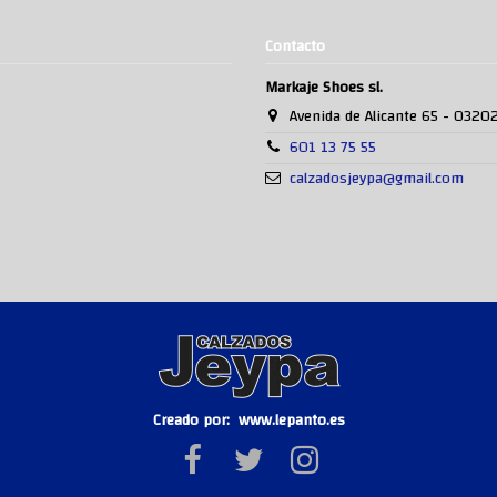
Contacto
Markaje Shoes sl.
Avenida de Alicante 65 - 0320
601 13 75 55
calzadosjeypa@gmail.com
Creado por:
www.lepanto.es