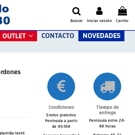
Buscar
Iniciar sesión
Carrito
CONTACTO
NOVEDADES
OUTLET
ordones
Condiciones
Tiempo de
entrega
Envíos gratuitos
Península entre 24-
Península a partir
48 horas
de 49.95€
lantilla textil