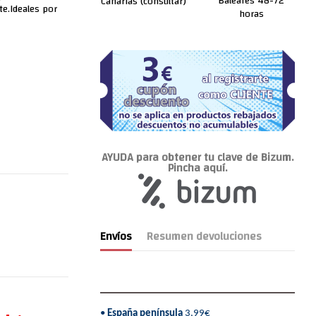
Baleares 48-72
Canarias (consultar)
e.Ideales por
horas
AYUDA para obtener tu clave de Bizum.
Pincha aquí.
Envíos
Resumen devoluciones
•
España península
3,99€