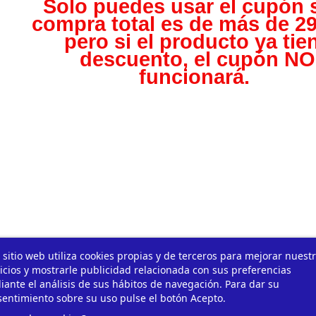
Solo puedes usar el cupón s
compra total es de más de 29
pero s
i el producto ya tie
descuento, el cupón NO
funcionará.
 sitio web utiliza cookies propias y de terceros para mejorar nuest
icios y mostrarle publicidad relacionada con sus preferencias
ante el análisis de sus hábitos de navegación. Para dar su
entimiento sobre su uso pulse el botón Acepto.