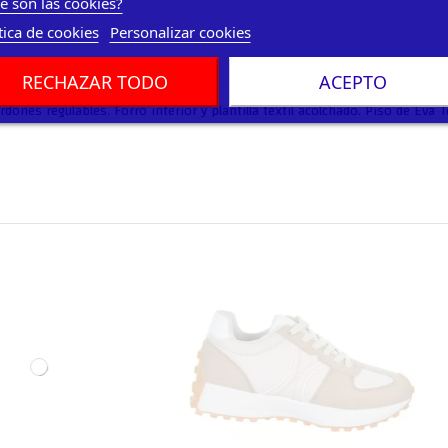
e son las cookies?
tica de cookies
Personalizar cookies
RECHAZAR TODO
ACEPTO
ordones regulables. Forro interior y plantilla textil acolchado. Piso de Ev