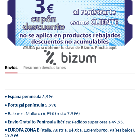
AYUDA para obtener tu clave de Bizum. Pincha aquí.
Envíos
Resumen devoluciones
•
España península
3,99€
•
Portugal península
5,99€
• Baleares: Mallorca 6,99€ (resto 7.99€)
•
Envío Gratuito Península Ibérica
: Pedidos superiores a 49,95.
• EUROPA ZONA B
(Italia, Austria, Bélgica, Luxemburgo, Países bajos).
19,99€