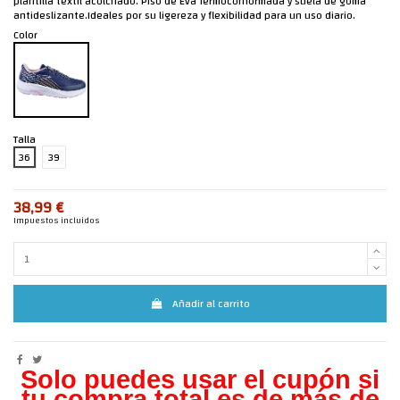
plantilla textil acolchado. Piso de Eva Termoconformada y suela de goma
antideslizante.Ideales por su ligereza y flexibilidad para un uso diario.
Color
Talla
36
39
38,99 €
Impuestos incluidos
Añadir al carrito
Solo puedes usar el cupón si
tu compra total es de más de