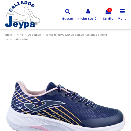
0
Buscar
Iniciar sesión
Carrito
Menu
Inicio
Niña
Deportivo
Joma Jcrosw2428 Deportivo Acolchado Textil
Transpirable Niña