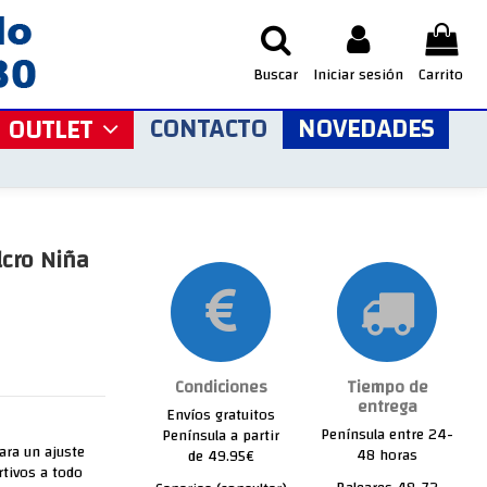
Buscar
Iniciar sesión
Carrito
CONTACTO
NOVEDADES
OUTLET
lcro Niña
Condiciones
Tiempo de
entrega
Envíos gratuitos
Península entre 24-
Península a partir
para un ajuste
48 horas
de 49.95€
rtivos a todo