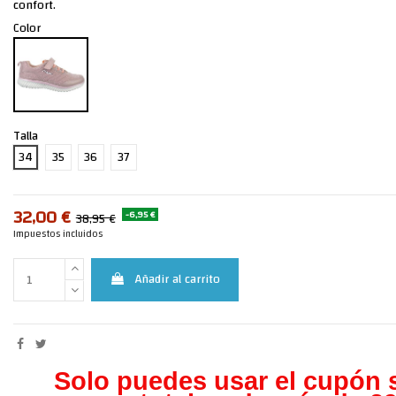
confort.
Color
Talla
34
35
36
37
32,00 €
-6,95 €
38,95 €
Impuestos incluidos
Añadir al carrito
Solo puedes usar el cupón s