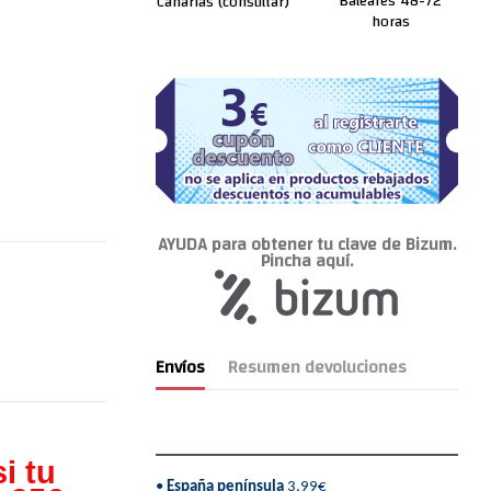
Baleares 48-72
Canarias (consultar)
horas
AYUDA para obtener tu clave de Bizum.
Pincha aquí.
Envíos
Resumen devoluciones
i tu
•
España península
3,99€