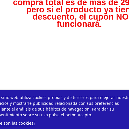
compra total es de más de 29
pero s
i el producto ya tie
descuento, el cupón NO
funcionará.
 sitio web utiliza cookies propias y de terceros para mejorar nuest
icios y mostrarle publicidad relacionada con sus preferencias
ante el análisis de sus hábitos de navegación. Para dar su
entimiento sobre su uso pulse el botón Acepto.
e son las cookies?