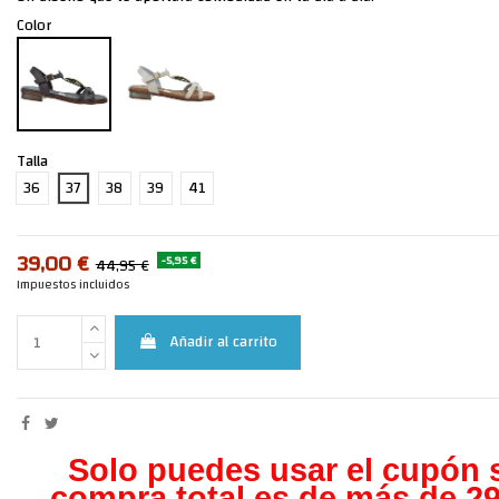
Color
Talla
36
37
38
39
41
39,00 €
-5,95 €
44,95 €
Impuestos incluidos
Añadir al carrito
Solo puedes usar el cupón s
compra total es de más de 29