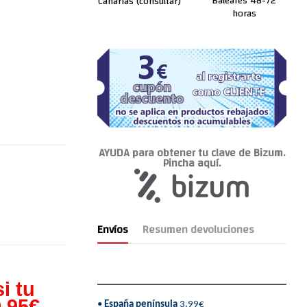
Baleares 48-72
Canarias (consultar)
horas
AYUDA para obtener tu clave de Bizum.
Pincha aquí.
Envíos
Resumen devoluciones
i tu
,95€,
•
España península
3,99€