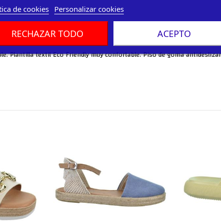
tica de cookies
Personalizar cookies
RECHAZAR TODO
ACEPTO
ble. Plantilla textil Eco Friendly muy confortable. Piso de goma antidesliza