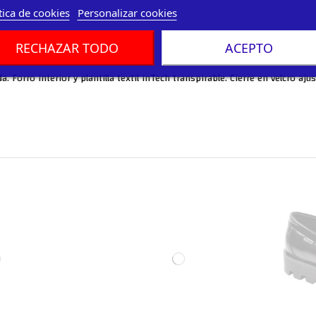
tica de cookies
Personalizar cookies
RECHAZAR TODO
ACEPTO
Forro interior y plantilla textil inTech transpirable. Cierre en velcro ajus