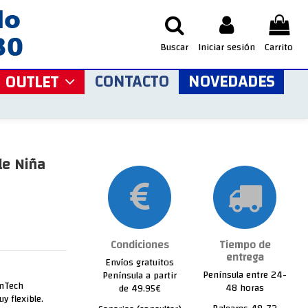
Buscar
Iniciar sesión
Carrito
CONTACTO
NOVEDADES
OUTLET
le Niña
Condiciones
Tiempo de
entrega
Envíos gratuitos
Península entre 24-
Península a partir
inTech
48 horas
de 49.95€
y flexible.