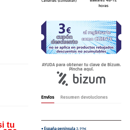
Baleares 48-72
Canarias (consultar)
horas
AYUDA para obtener tu clave de Bizum.
Pincha aquí.
Envíos
Resumen devoluciones
i tu
•
España península
3,99€