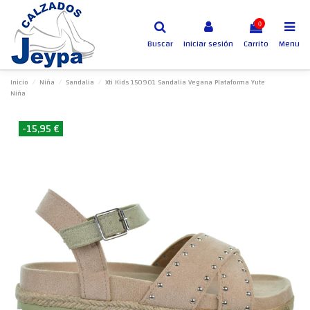
0
Buscar
Iniciar sesión
Carrito
Menu
Inicio
Niña
Sandalia
Xti Kids 150901 Sandalia Vegana Plataforma Yute
Niña
-15,95 €