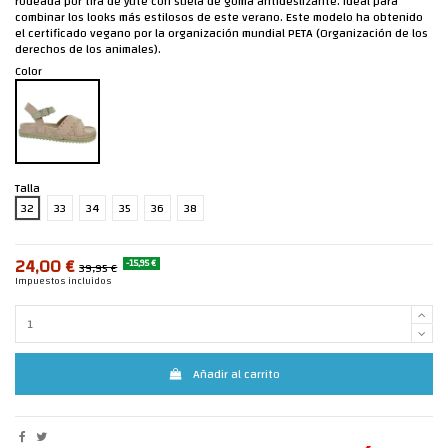
rodeada por tira de yute con suela de goma antideslizante. Ideal para
combinar los looks más estilosos de este verano. Este modelo ha obtenido
el certificado vegano por la organización mundial PETA (Organización de los
derechos de los animales).
Color
Talla
32
33
34
35
36
38
24,00 €
-15,95 €
39,95 €
Impuestos incluidos
Añadir al carrito