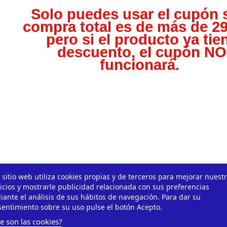
Solo puedes usar el cupón s
compra total es de más de 29
pero s
i el producto ya tie
descuento, el cupón NO
funcionará.
 sitio web utiliza cookies propias y de terceros para mejorar nuest
icios y mostrarle publicidad relacionada con sus preferencias
ante el análisis de sus hábitos de navegación. Para dar su
entimiento sobre su uso pulse el botón Acepto.
e son las cookies?