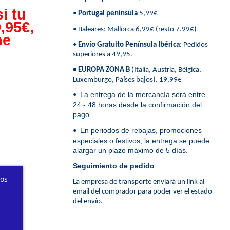
i tu
•
Portugal península
5,99€
,95€,
• Baleares: Mallorca 6,99€ (resto 7.99€)
ne
•
Envío Gratuito Península Ibérica
: Pedidos
superiores a 49,95.
• EUROPA ZONA B
(Italia, Austria, Bélgica,
Luxemburgo, Países bajos). 19,99€
La entrega de la mercancía será entre
•
24 - 48 horas desde la confirmación del
pago.
En periodos de rebajas, promociones
•
especiales o festivos, la entrega se puede
alargar un plazo máximo de 5 días.
Seguimiento de pedido
ros
La empresa de transporte enviará un link al
email del comprador para poder ver el estado
del envío.