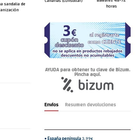
Baleares 48-72
Canarias (consultar)
na sandalia de
horas
ganización
AYUDA para obtener tu clave de Bizum.
Pincha aquí.
Envíos
Resumen devoluciones
•
España península
3,99€