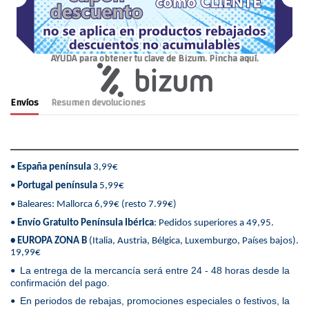
AYUDA para obtener tu clave de Bizum. Pincha aquí.
Envíos
Resumen devoluciones
•
España península
3,99€
•
Portugal península
5,99€
• Baleares: Mallorca 6,99€ (resto 7.99€)
•
Envío Gratuito Península Ibérica
: Pedidos superiores a 49,95.
• EUROPA ZONA B
(Italia, Austria, Bélgica, Luxemburgo, Países bajos).
19,99€
La entrega de la mercancía será entre 24 - 48 horas desde la
•
confirmación del pago.
En periodos de rebajas, promociones especiales o festivos, la
•