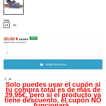
Talla
29
30
20,00 €
-4,95 €
24,95 €
Impuestos incluidos
Añadir al carrito
Solo puedes usar el cupón si
tu compra total es de más de
29,95€, pero s
i el producto ya
tiene descuento, el cupón NO
funcionará.