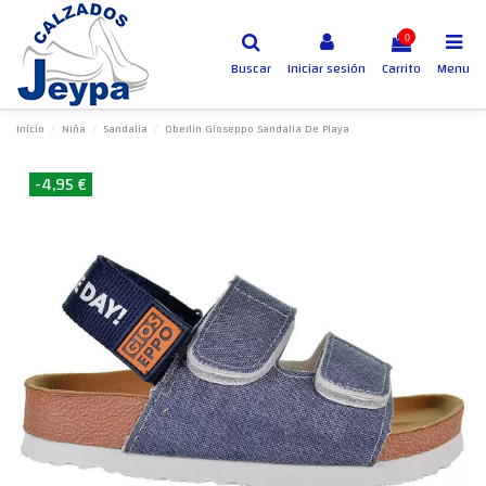
0
Buscar
Iniciar sesión
Carrito
Menu
Inicio
Niña
Sandalia
Oberlin Gioseppo Sandalia De Playa
-4,95 €