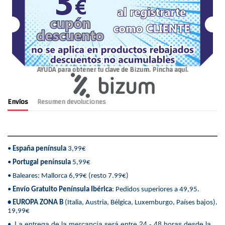
AYUDA para obtener tu clave de Bizum. Pincha aquí.
Envíos
Resumen devoluciones
•
España península
3,99€
•
Portugal península
5,99€
• Baleares: Mallorca 6,99€ (resto 7.99€)
•
Envío Gratuito Península Ibérica
: Pedidos superiores a 49,95.
• EUROPA ZONA B
(Italia, Austria, Bélgica, Luxemburgo, Países bajos).
19,99€
La entrega de la mercancía será entre 24 - 48 horas desde la
•