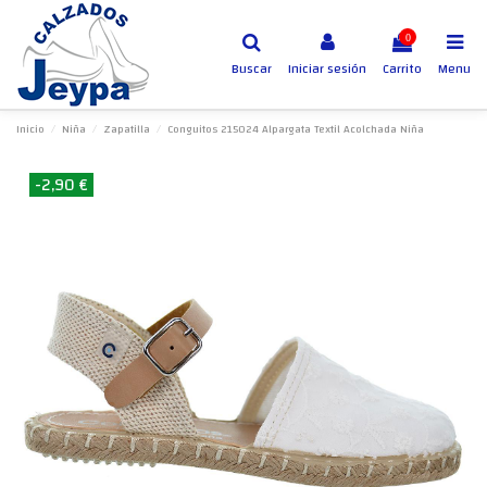
0
Buscar
Iniciar sesión
Carrito
Menu
Inicio
Niña
Zapatilla
Conguitos 215024 Alpargata Textil Acolchada Niña
-2,90 €