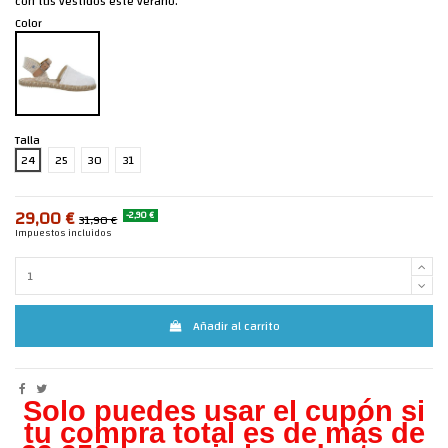
con tus vestidos este verano.
Color
Talla
24
25
30
31
29,00 €
-2,90 €
31,90 €
Impuestos incluidos
Añadir al carrito
Solo puedes usar el cupón si
tu compra total es de más de