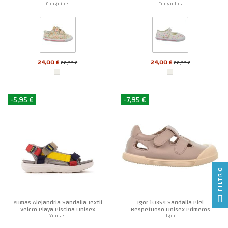
Conguitos
Conguitos
24,00 €
24,00 €
28,99 €
28,99 €
-5,95 €
-7,95 €
FILTRO
Yumas Alejandria Sandalia Textil
Igor 10354 Sandalia Piel
Velcro Playa Piscina Unisex
Respetuoso Unisex Primeros
Pasos
Yumas
Igor