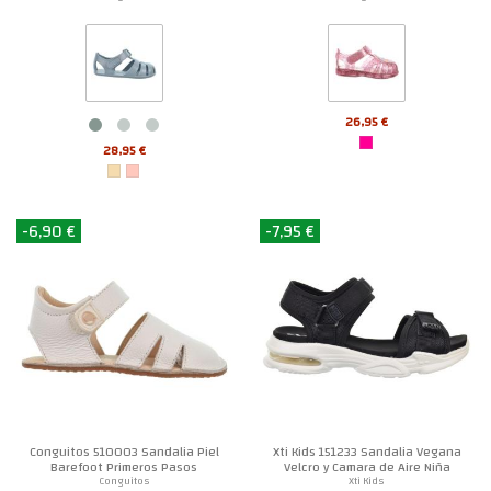
26,95 €
28,95 €
-6,90 €
-7,95 €
Conguitos 510003 Sandalia Piel
Xti Kids 151233 Sandalia Vegana
Barefoot Primeros Pasos
Velcro y Camara de Aire Niña
Conguitos
Xti Kids