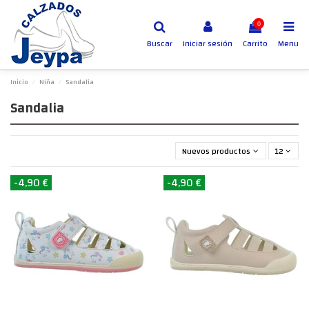
0
Buscar
Iniciar sesión
Carrito
Menu
Inicio
Niña
Sandalia
Sandalia
Nuevos productos primero
12
-4,90 €
-4,90 €