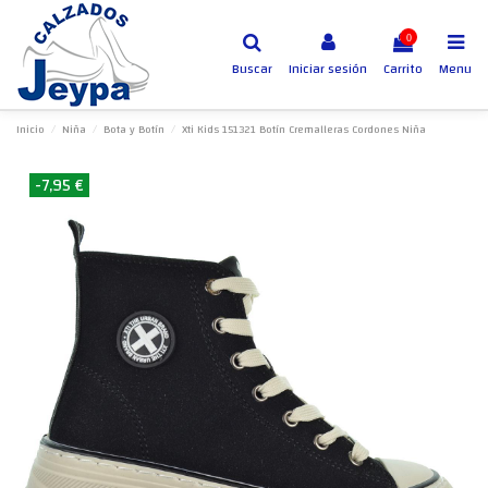
0
Buscar
Iniciar sesión
Carrito
Menu
Inicio
Niña
Bota y Botín
Xti Kids 151321 Botín Cremalleras Cordones Niña
-7,95 €