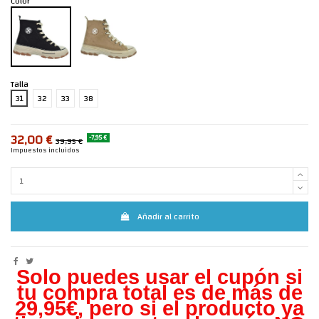
Color
Talla
31
32
33
38
32,00 €
-7,95 €
39,95 €
Impuestos incluidos
Añadir al carrito
Solo puedes usar el cupón si
tu compra total es de más de
29,95€, pero s
i el producto ya