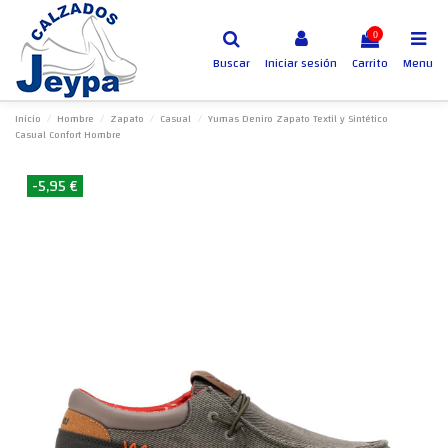
0
Buscar
Iniciar sesión
Carrito
Menu
Inicio
Hombre
Zapato
Casual
Yumas Deniro Zapato Textil y Sintético
Casual Confort Hombre
-5,95 €