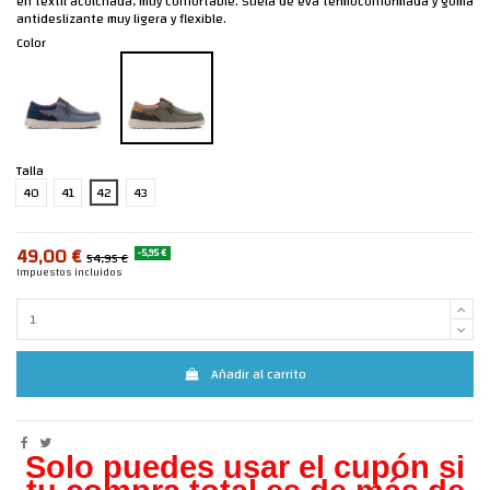
en textil acolchada, muy confortable. Suela de eva termoconformada y goma
antideslizante muy ligera y flexible.
Color
Talla
40
41
42
43
49,00 €
-5,95 €
54,95 €
Impuestos incluidos
Añadir al carrito
Solo puedes usar el cupón si