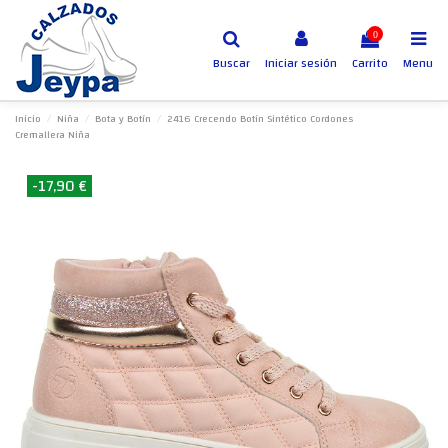
0
Buscar
Iniciar sesión
Carrito
Menu
Inicio
Niña
Bota y Botín
2416 Crecendo Botín Sintético Cordones
Cremallera Niña
-17,90 €