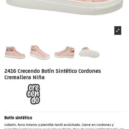
2416 Crecendo Botín Sintético Cordones
Cremallera Niña
Botín sintético
Collarín, forro interior y plantilla textil acolchado. Cierre en cordones y