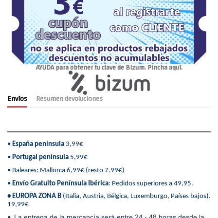
AYUDA para obtener tu clave de Bizum. Pincha aquí.
Envíos
Resumen devoluciones
•
España península
3,99€
•
Portugal península
5,99€
• Baleares: Mallorca 6,99€ (resto 7.99€)
•
Envío Gratuito Península Ibérica
: Pedidos superiores a 49,95.
• EUROPA ZONA B
(Italia, Austria, Bélgica, Luxemburgo, Países bajos).
19,99€
La entrega de la mercancía será entre 24 - 48 horas desde la
•