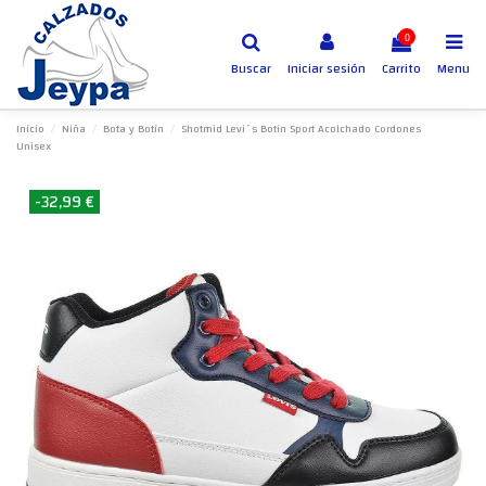
0
Buscar
Iniciar sesión
Carrito
Menu
Inicio
Niña
Bota y Botín
Shotmid Levi´s Botín Sport Acolchado Cordones
Unisex
-32,99 €