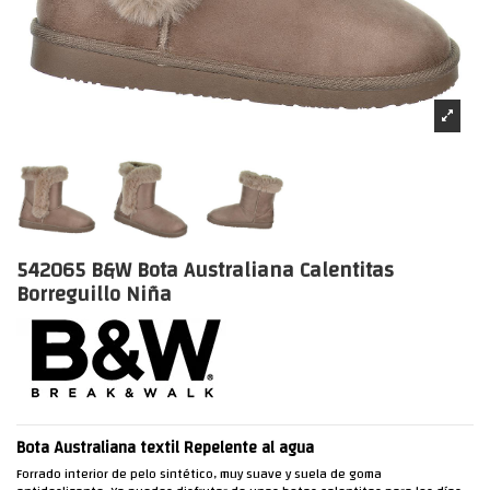
542065 B&W Bota Australiana Calentitas
Borreguillo Niña
Bota Australiana textil Repelente al agua
Forrado interior de pelo sintético, muy suave y suela de goma