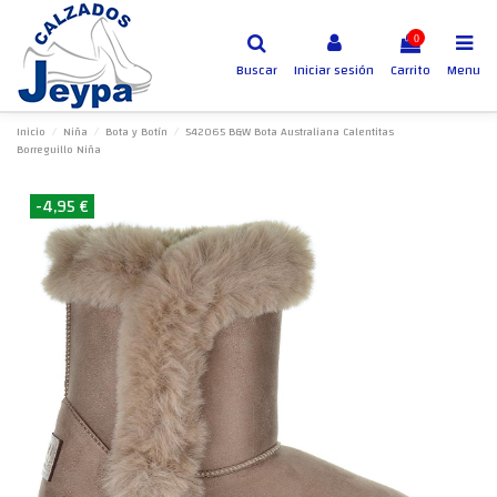
0
Buscar
Iniciar sesión
Carrito
Menu
Inicio
Niña
Bota y Botín
542065 B&W Bota Australiana Calentitas
Borreguillo Niña
-4,95 €