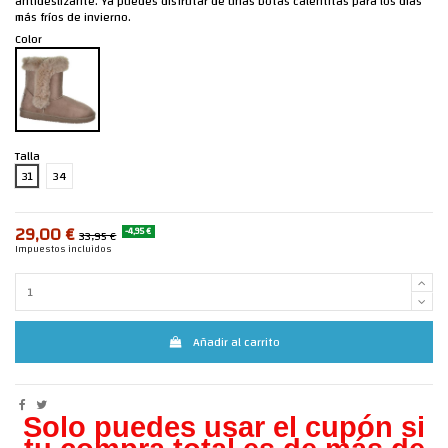
antideslizante. Ya puedes disfrutar de unas botas calentitas para los días
más fríos de invierno.
Color
Talla
31
34
29,00 €
-4,95 €
33,95 €
Impuestos incluidos
Añadir al carrito
Solo puedes usar el cupón si