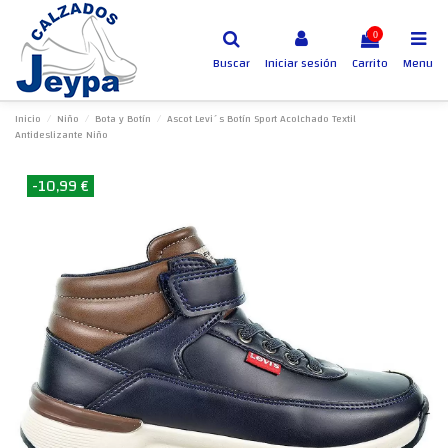
0
Buscar
Iniciar sesión
Carrito
Menu
Inicio
Niño
Bota y Botín
Ascot Levi´s Botín Sport Acolchado Textil
Antideslizante Niño
-10,99 €