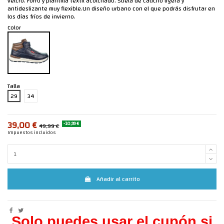
velcro. Forro y plantilla textil acolchado. Suela de caucho ligera y
antideslizante muy flexible.Un diseño urbano con el que podrás disfrutar en
los días fríos de invierno.
Color
Talla
29
34
39,00 €
-10,99 €
49,99 €
Impuestos incluidos
Añadir al carrito
Solo puedes usar el cupón si