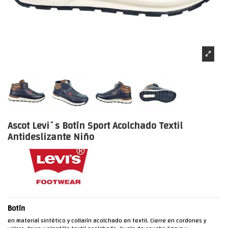
Ascot Levi´s Botín Sport Acolchado Textil
Antideslizante Niño
Botín
en material sintético y collarín acolchado en textil. Cierre en cordones y