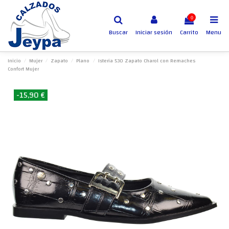
0
Buscar
Iniciar sesión
Carrito
Menu
Inicio
Mujer
Zapato
Plano
Isteria 530 Zapato Charol con Remaches
Confort Mujer
-15,90 €