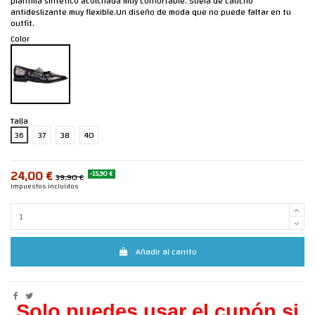
plantilla sintético acolchada muy confortable. Suela de caucho
antideslizante muy flexible.Un diseño de moda que no puede faltar en tu
outfit.
Color
Talla
36
37
38
40
24,00 €
-15,90 €
39,90 €
Impuestos incluidos
Añadir al carrito
Solo puedes usar el cupón si