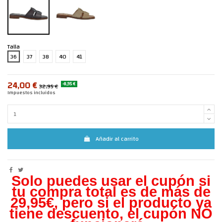
Talla
36
37
38
40
41
24,00 €
-8,95 €
32,95 €
Impuestos incluidos
Añadir al carrito
Solo puedes usar el cupón si
tu compra total es de más de
29,95€, pero s
i el producto ya
tiene descuento, el cupón NO