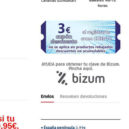
Baleares 48-72
Canarias (consultar)
horas
AYUDA para obtener tu clave de Bizum.
Pincha aquí.
Envíos
Resumen devoluciones
i tu
,95€,
•
España península
3,99€