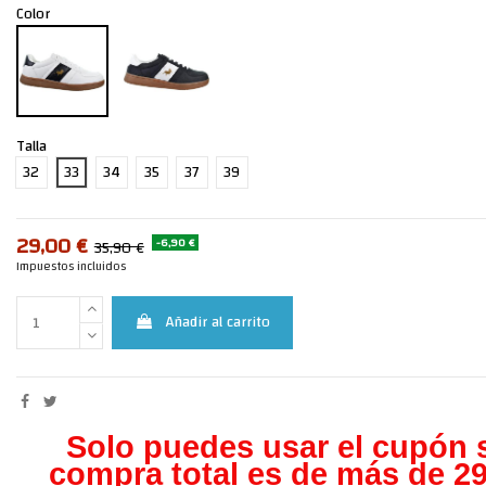
Color
Talla
32
33
34
35
37
39
29,00 €
-6,90 €
35,90 €
Impuestos incluidos
Añadir al carrito
Solo puedes usar el cupón s
compra total es de más de 29