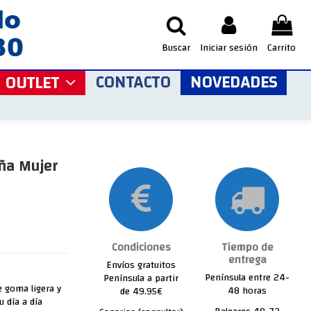
Buscar
Iniciar sesión
Carrito
CONTACTO
NOVEDADES
OUTLET
iña Mujer
Condiciones
Tiempo de
entrega
Envíos gratuitos
Península entre 24-
Península a partir
de goma ligera y
48 horas
de 49.95€
u día a día