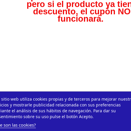
pero s
i el producto ya tie
descuento, el cupón NO
funcionará.
 sitio web utiliza cookies propias y de terceros para mejorar nuest
icios y mostrarle publicidad relacionada con sus preferencias
ante el análisis de sus hábitos de navegación. Para dar su
entimiento sobre su uso pulse el botón Acepto.
e son las cookies?