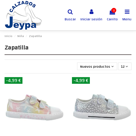
0
Buscar
Iniciar sesión
Carrito
Menu
Inicio
Niña
Zapatilla
Zapatilla
Nuevos productos primero
12
-4,99 €
-4,99 €