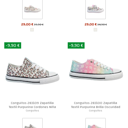
29,00 €
29,00 €
39,90 €
34,90 €
-9,90 €
-9,90 €
Conguitos 283109 Zapatilla
Conguitos 283100 Zapatilla
Textil Purpurina Cordones Niña
Textil Purpurina Brilla Oscuridad
Niña
Conguitos
Conguitos