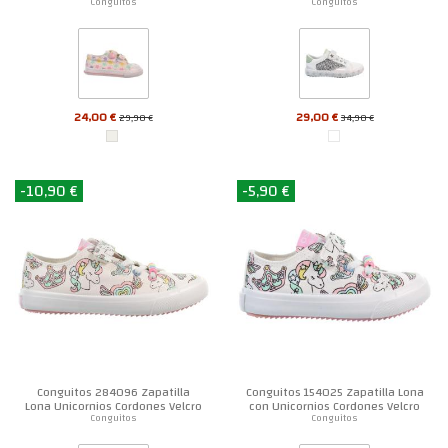
Velcro Niña
Conguitos
Conguitos
24,00 €
29,00 €
29,90 €
34,90 €
-10,90 €
-5,90 €
Conguitos 284096 Zapatilla
Conguitos 154025 Zapatilla Lona
Lona Unicornios Cordones Velcro
con Unicornios Cordones Velcro
Niña
Niña
Conguitos
Conguitos