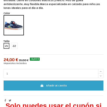
extraíble. Cierre en cordones elásticos y velcro. Piso de goma
antideslizante, muy flexible.Marca especializada en calzado para niño.Las
lonas ideales para el día a día.
Color
Talla
21
22
24,00 €
-11,00 €
35,00 €
Impuestos incluidos
Añadir al carrito
Solo puedes usar el cupón si