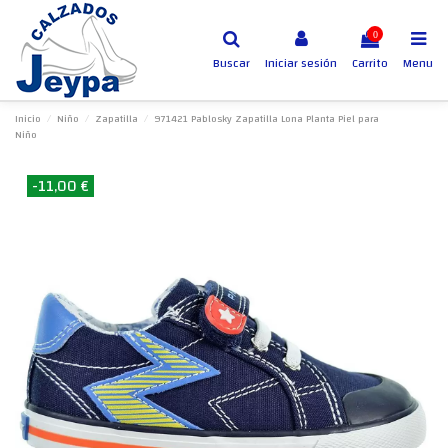
0
Buscar
Iniciar sesión
Carrito
Menu
Inicio
Niño
Zapatilla
971421 Pablosky Zapatilla Lona Planta Piel para
Niño
-11,00 €