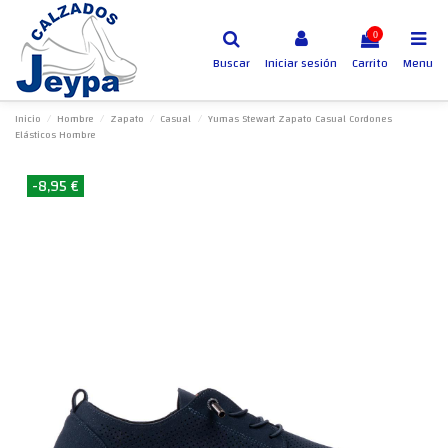
0
Buscar
Iniciar sesión
Carrito
Menu
Inicio
Hombre
Zapato
Casual
Yumas Stewart Zapato Casual Cordones
Elásticos Hombre
-8,95 €