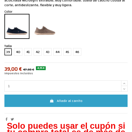
acolchada Microlight extraíble, muy confortable. Suela de caucho cosida al
corte, antideslizante, flexible y muy ligera.
Color
Talla
39
40
41
42
43
44
45
46
39,00 €
-8,95 €
47,95 €
Impuestos incluidos
Añadir al carrito
Solo puedes usar el cupón si