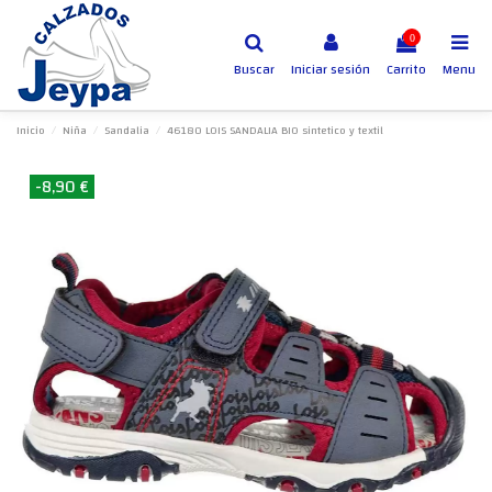
0
Buscar
Iniciar sesión
Carrito
Menu
Inicio
Niña
Sandalia
46180 LOIS SANDALIA BIO sintetico y textil
-8,90 €