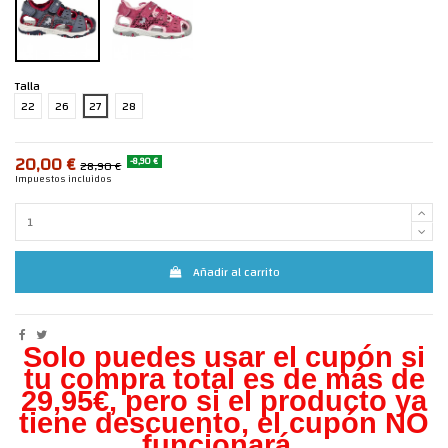
Talla
22
26
27
28
20,00 €
-8,90 €
28,90 €
Impuestos incluidos
Añadir al carrito
Solo puedes usar el cupón si
tu compra total es de más de
29,95€, pero s
i el producto ya
tiene descuento, el cupón NO
funcionará.