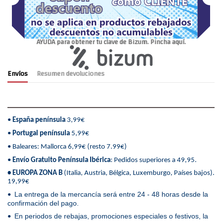
AYUDA para obtener tu clave de Bizum. Pincha aquí.
Envíos
Resumen devoluciones
•
España península
3,99€
•
Portugal península
5,99€
• Baleares: Mallorca 6,99€ (resto 7.99€)
•
Envío Gratuito Península Ibérica
: Pedidos superiores a 49,95.
• EUROPA ZONA B
(Italia, Austria, Bélgica, Luxemburgo, Países bajos).
19,99€
La entrega de la mercancía será entre 24 - 48 horas desde la
•
confirmación del pago.
En periodos de rebajas, promociones especiales o festivos, la
•