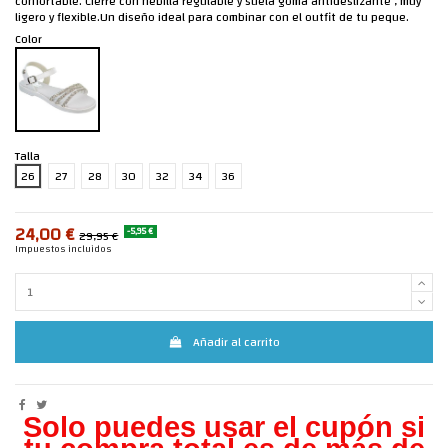
confortable. Cierre con hebilla regulable y suela goma antideslizante , muy
ligero y flexible.Un diseño ideal para combinar con el outfit de tu peque.
Color
Talla
26
27
28
30
32
34
36
24,00 €
-5,95 €
29,95 €
Impuestos incluidos
Añadir al carrito
Solo puedes usar el cupón si