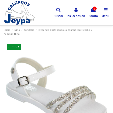
0
Buscar
Iniciar sesión
Carrito
Menu
Inicio
Niña
Sandalia
Crecendo 2519 Sandalia Confort con Hebilla y
Pedrería Niña
-5,95 €