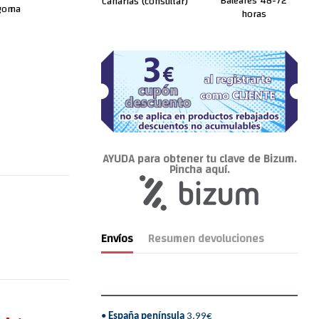
Baleares 48-72
Canarias (consultar)
 goma
horas
AYUDA para obtener tu clave de Bizum.
Pincha aquí.
Envíos
Resumen devoluciones
•
España península
3,99€