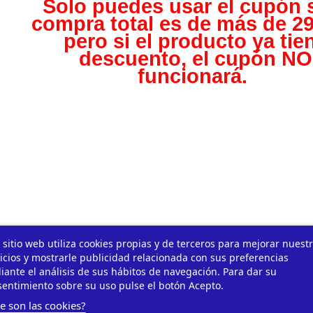
Solo puedes usar el cupón s
compra total es de más de 29
pero s
i el producto ya tie
descuento, el cupón NO
funcionará.
 sitio web utiliza cookies propias y de terceros para mejorar nuest
icios y mostrarle publicidad relacionada con sus preferencias
ante el análisis de sus hábitos de navegación. Para dar su
entimiento sobre su uso pulse el botón Acepto.
e son las cookies?