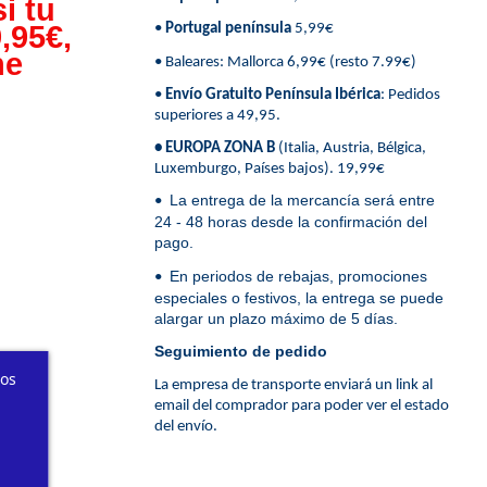
i tu
,95€,
•
Portugal península
5,99€
ne
• Baleares: Mallorca 6,99€ (resto 7.99€)
•
Envío Gratuito Península Ibérica
: Pedidos
superiores a 49,95.
• EUROPA ZONA B
(Italia, Austria, Bélgica,
Luxemburgo, Países bajos). 19,99€
La entrega de la mercancía será entre
•
24 - 48 horas desde la confirmación del
pago.
En periodos de rebajas, promociones
•
especiales o festivos, la entrega se puede
alargar un plazo máximo de 5 días.
Seguimiento de pedido
ros
La empresa de transporte enviará un link al
email del comprador para poder ver el estado
del envío.