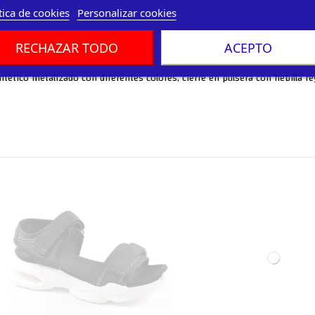
tica de cookies
Personalizar cookies
RECHAZAR TODO
ACEPTO
tético metalizado con diferentes colores, cierre en pulsera con hebilla reg