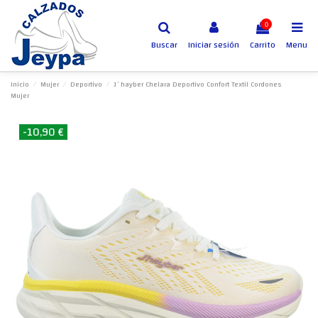
0
Buscar
Iniciar sesión
Carrito
Menu
Inicio
Mujer
Deportivo
J´hayber Chelara Deportivo Confort Textil Cordones
Mujer
-10,90 €