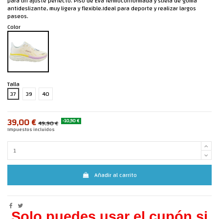
para un ajuste perfecto. Piso de Eva Termoconformada y suela de goma
antideslizante, muy ligera y flexible.Ideal para deporte y realizar largos
paseos.
Color
Talla
37
39
40
39,00 €
-10,90 €
49,90 €
Impuestos incluidos
Añadir al carrito
Solo puedes usar el cupón si