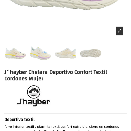
J´hayber Chelara Deportivo Confort Textil
Cordones Mujer
Deportivo textil
forro interior textil y plantilla textil confort extraible. Cierre en cordones